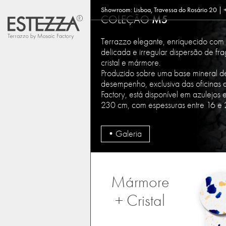
Showroom: Lisboa, Travessa do Rosário 20 |
M5
COLEÇÃO
Terrazzo elegante, enriquecido com
delicada e irregular dispersão de fr
cristal e mármore.
Produzido sobre uma base mineral de
desempenho, exclusiva das oficinas
Factory, está disponível em azulejos 
230 cm, com espessuras entre 16 e
Galeria
Mármore
+ Cristal