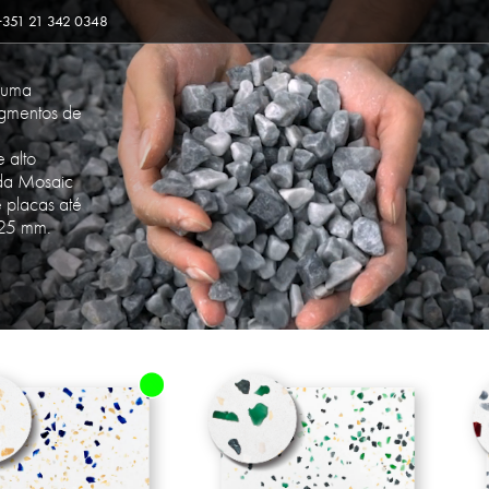
 +351 21 342 0348
 uma
agmentos de
 alto
 da Mosaic
e placas até
 25 mm.