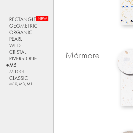
RECTANGLE
NEW
GEOMETRIC
ORGANIC
PEARL
WILD
CRISTAL
Mármore
RIVERSTONE
M5
M100L
CLASSIC
M10, M3, M1